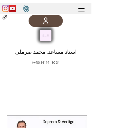
استاذ مساعد. محمد صرملي
(+90)
541141 80 34