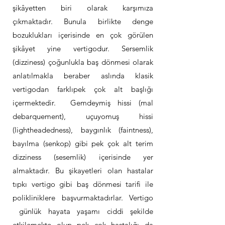
şikâyetten biri olarak karşımıza
çıkmaktadır. Bunula birlikte denge
bozuklukları içerisinde en çok görülen
şikâyet yine vertigodur. Sersemlik
(dizziness) çoğunlukla baş dönmesi olarak
anlatılmakla beraber aslında klasik
vertigodan farklıpek çok alt başlığı
içermektedir. Gemdeymiş hissi (mal
debarquement), uçuyomuş hissi
(lightheadedness), baygınlık (faintness),
bayılma (senkop) gibi pek çok alt terim
dizziness (sesemlik) içerisinde yer
almaktadır. Bu şikayetleri olan hastalar
tıpkı vertigo gibi baş dönmesi tarifi ile
polikliniklere başvurmaktadırlar. Vertigo
günlük hayata yaşamı ciddi şekilde
etkilemekte olup pek çok hastalığı da