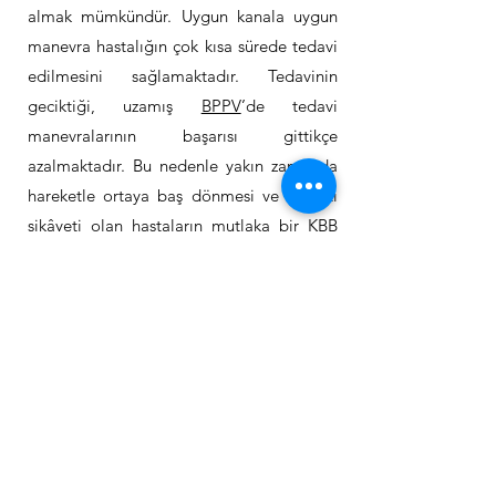
almak mümkündür. Uygun kanala uygun
manevra hastalığın çok kısa sürede tedavi
edilmesini sağlamaktadır. Tedavinin
geciktiği, uzamış
BPPV
’de tedavi
manevralarının başarısı gittikçe
azalmaktadır. Bu nedenle yakın zamanda
hareketle ortaya baş dönmesi ve bulantı
şikâyeti olan hastaların mutlaka bir KBB
uzmanı tarafından değerlendirilmesi erken
tanı ve başarılı bir tedavi için gereklidir.
Bir diğer sık rastlanılan hastalık olan
Vestibüler Migrendir. Tekrarlayıcı baş
dönmelerinde en sık görülen 2 hastalıktan
biridir. Ağrılı bölgelere Botulinum Toksin
(Botox) uygulanması hastalıkla ilişkili
olarak ortaya çıkan vertigonun uzun süreli
tedavisinde oldukça yüz güldürücüdür.