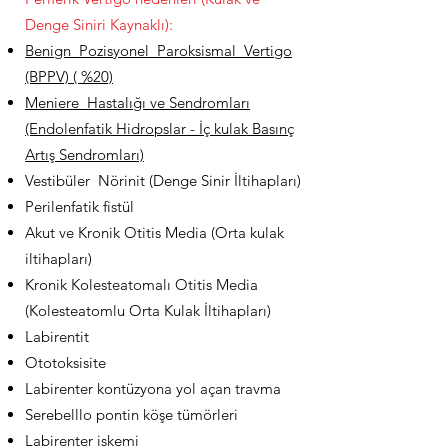
Denge Siniri Kaynaklı):
Benign Pozisyonel Paroksismal Vertigo
(BPPV) ( %20)
Meniere Hastalığı ve Sendromları
(Endolenfatik Hidropslar - İç kulak Basınç
Artış Sendromları)
Vestibüler Nörinit (Denge Sinir İltihapları)
Perilenfatik fistül
Akut ve Kronik Otitis Media (Orta kulak
iltihapları)
Kronik Kolesteatomalı Otitis Media
(Kolesteatomlu Orta Kulak İltihapları)
Labirentit
Ototoksisite
Labirenter kontüzyona yol açan travma
Serebelllo pontin köşe tümörleri
Labirenter iskemi