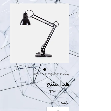
وحدة SKU: 284215376135191
هذا منتج
السعر
الكمية
*