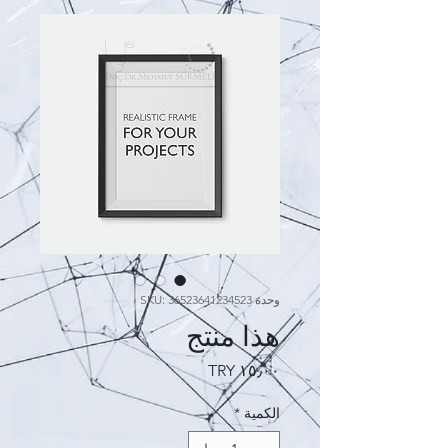
وحدة SKU: 36523641234523
هذا منتج
السعر
الكمية
*