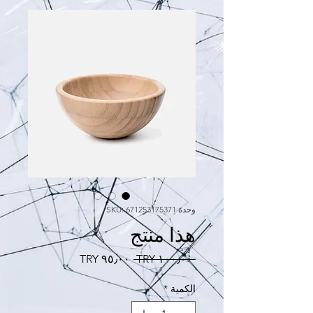
وحدة SKU: 671253175371
هذا منتج
سعر
سعر
 ‏١٠٠٫٠٠ TRY 
عادي
البيع
الكمية
*